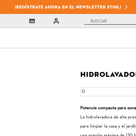
¡Regístrate ahora en el newsletter STIHL!
Hidrolavador
Potencia compacta para zonas
La hidrolavadora de alta pre
para limpiar la casa y el jar
una presión máxima de 130 ba