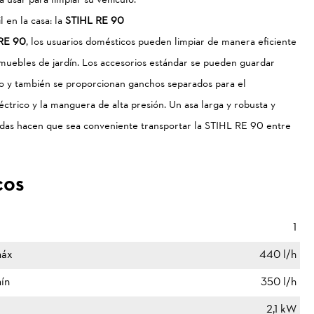
 usar para limpiar su vehículo.
l en la casa: la
STIHL RE 90
RE 90
, los usuarios domésticos pueden limpiar de manera eficiente
o muebles de jardín. Los accesorios estándar se pueden guardar
vo y también se proporcionan ganchos separados para el
ctrico y la manguera de alta presión. Un asa larga y robusta y
adas hacen que sea conveniente transportar la STIHL RE 90 entre
cos
1
máx
440 l/h
ín
350 l/h
2,1 kW