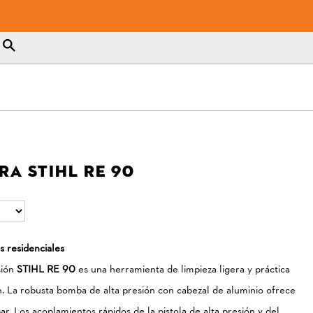
a STIHL RE 90
 residenciales
sión
STIHL RE 90
es una herramienta de limpieza ligera y práctica
dín. La robusta bomba de alta presión con cabezal de aluminio ofrece
r. Los acoplamientos rápidos de la pistola de alta presión y del