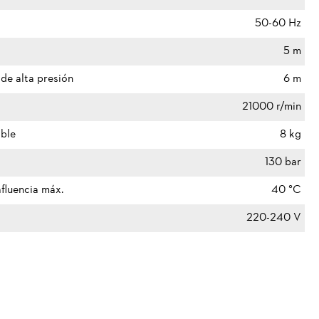
50-60 Hz
5 m
 de alta presión
6 m
21000 r/min
able
8 kg
130 bar
fluencia máx.
40 °C
220-240 V