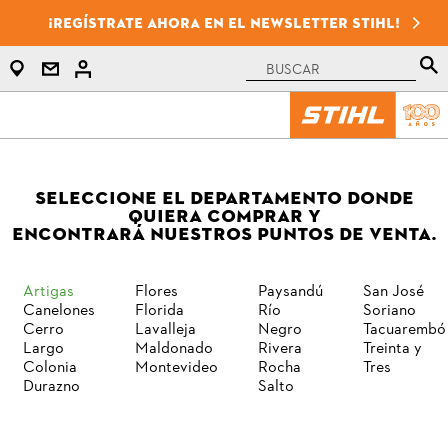
¡Regístrate ahora en el newsletter STIHL!
SELECCIONE EL DEPARTAMENTO DONDE
QUIERA COMPRAR Y
ENCONTRARÁ NUESTROS PUNTOS DE VENTA.
Artigas
Flores
Paysandú
San José
Canelones
Florida
Río
Soriano
Cerro
Lavalleja
Negro
Tacuarembó
Largo
Maldonado
Rivera
Treinta y
Colonia
Montevideo
Rocha
Tres
Durazno
Salto