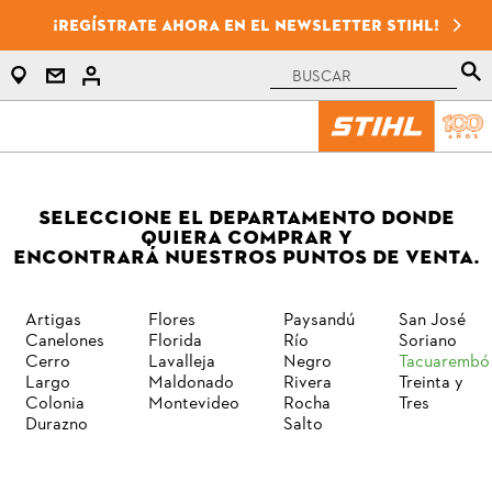
¡Regístrate ahora en el newsletter STIHL!
SELECCIONE EL DEPARTAMENTO DONDE
QUIERA COMPRAR Y
ENCONTRARÁ NUESTROS PUNTOS DE VENTA.
Artigas
Flores
Paysandú
San José
Canelones
Florida
Río
Soriano
Cerro
Lavalleja
Negro
Tacuarembó
Largo
Maldonado
Rivera
Treinta y
Colonia
Montevideo
Rocha
Tres
Durazno
Salto