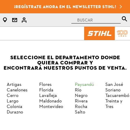
¡Regístrate ahora en el newsletter STIHL!
SELECCIONE EL DEPARTAMENTO DONDE
QUIERA COMPRAR Y
ENCONTRARÁ NUESTROS PUNTOS DE VENTA.
Artigas
Flores
Paysandú
San José
Canelones
Florida
Río
Soriano
Cerro
Lavalleja
Negro
Tacuarembó
Largo
Maldonado
Rivera
Treinta y
Colonia
Montevideo
Rocha
Tres
Durazno
Salto